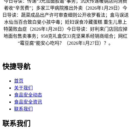
今日导读：传递“3元加面胶葛”事务；沉庆传递暖锅店向消费
者收“辛苦费”；多家三甲病院推出外卖（2026年1月29日）今
日导读：蔬菜成品出产许可审查细则公开收罗看法；盒马误送
水仙当百合致白叟小孩中毒；妊妇误食冷藏蛋糕 重生儿患上
特菌败血症（2026年1月28日）今日导读：好利来门店回应掉
地面包售卖事务；958克礼盒仅33克坚果系经销商组合；网红
“霉豆腐”能安心吃吗？（2026年1月27日）？。
快捷导航
首页
关于我们
食品安全动态
食品安全资讯
联系我们
联系我们