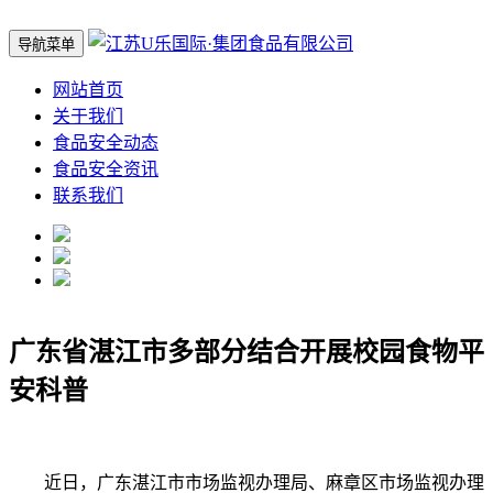
导航菜单
网站首页
关于我们
食品安全动态
食品安全资讯
联系我们
广东省湛江市多部分结合开展校园食物平
安科普
近日，广东湛江市市场监视办理局、麻章区市场监视办理