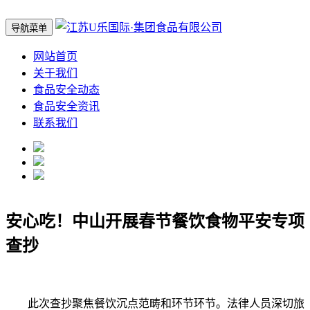
导航菜单
网站首页
关于我们
食品安全动态
食品安全资讯
联系我们
安心吃！中山开展春节餐饮食物平安专项
查抄
此次查抄聚焦餐饮沉点范畴和环节环节。法律人员深切旅