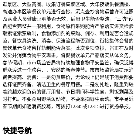
逛景区、大型商圈、收集订餐集聚区域、大年夜饭供餐酒楼、
高速办事区等餐饮单元进行查抄。沉点查抄食物运营许可证照
及从业人员健康证明能否无效，后厨卫生能否整洁，“三防”设
备能否完整并一般利用，食物原料采购能否严酷落实进货检验
取索证索票轨制，食物添加剂的采购、储存、利用能否合适规
范，餐饮具清洗、消毒、保洁流程能否到位，衔接集体会餐的
餐饮单元食物留样轨制能否落实。此次专项查抄，旨正在及时
发觉并消弭食物平安现患，督促餐饮单元严酷落实从体义务。
春节假期，市市场监管局将持续加强食物平安监管，确保泛博
群众渡过一个欢喜、、安然的新春佳节。市市场监管局提示消
费者提高、消费：一是勿贪廉价，无论线上仍是线下消费都要
选择证照齐备、清洁卫生的餐厅用餐。二是勿扎堆，隆重到较
着跨越欢迎负荷的餐厅用餐。节日期间科学饮食，剩饭剩菜及
时打包。不要食用野活泼动物，不要采摘野生蘑菇。市平易近
春节期间如遇消费胶葛，可拨打12345或12315进行赞扬举报。
快捷导航