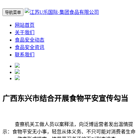
导航菜单
网站首页
关于我们
食品安全动态
食品安全资讯
联系我们
广西东兴市结合开展食物平安宣传勾当
查察机关工做人员以案释法，向泛博运营者发出温情提
示：食物平安无小事，轻忽从体义务、不只可能对消费者生命