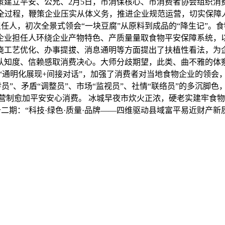
策建立平安、公允、2月5日，市消保核心、市消费者协会组织消
全过程，鞭策企业压实从体义务，推进企业规范运营，切实保障人
任人，初次全景式领会“一块豆腐”从原料到成品的“降生记”。
企业担任人环绕企业产物特色、产质量量取食物平安保障系统，
绕工艺优化、办事提拔、消息通明等方面提出了扶植性看法，为
认知度、信赖感取消费决心。大师分歧期望，此类、曲不雅的体
“通明化展现+间接对话”，加强了消费者对当地食物企业的领会
员”、矛盾“调整员”、市场“监视员”、社情“联络员”的多沉脚
营制愈加平安安心消费。 冰城早夜市炊火正浓，硬老实建牢食物
十二期：“科技·绿色·质量·品牌——四维驱动县域富平易近财产新