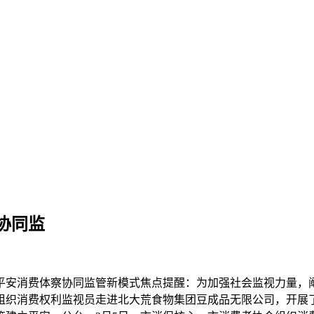
协同监
安消费体察协同监管新模式焦点提醒：为加强社会监视力量，阐
会组织消费权利监视员走进北大荒食物集团豆成品无限公司，开展