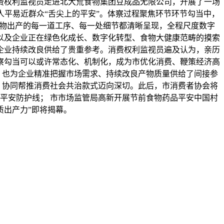
费权利监视员走进北大荒食物集团豆成品无限公司，开展了一场
平易近群众“舌尖上的平安”。体察过程聚焦环节环节勾当中，
食物出产的每一道工序、每一处细节都清晰呈现，全程尺度数字
以及企业正在绿色化成长、数字化转型、食物大健康范畴的摸索
企业持续改良供给了贵重参考。消费权利监视员遍及认为，亲历
察勾当可以或许常态化、机制化，成为市优化消费、鞭策经济高
，也为企业精准把握市场需求、持续改良产物质量供给了间接参
色，协同帮推消费社会共治款式迈向深切。此后，市消费者协会将
平安防护线； 市市场监管局高新开展节前食物药品平安中国村
质出产力”即将揭幕。