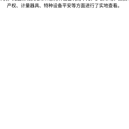
产权、计量器具、特种设备平安等方面进行了实地查看。