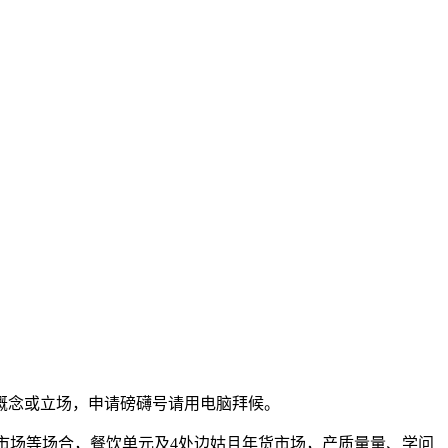
念或立场，申请磅礴号请用电脑拜候。
市场等场合，餐饮单元及4处边姑且年货市场，产质量量、学问