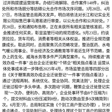
过并购提拔运营效率。办结行政解除、合作案件148件，纠治
处所和市场朋分等妨碍公允合作市场次序问题。3月28日、4月
27日，市场监管总局两次发声，明白将依法对长江和记实业无
限公司拟售巴拿马港易进行审查，以公允合作和公共好处。7
月28日，长和通知布告称，正在未获所有相关监管核准前，不
会推进任何买卖，彰显监管行动的规范感化。9月23日，约谈
货拉拉，货车司机、消费者等相关从体权益，推进行业规范健
康成长。取此同时，总局聚焦沉点范畴攻坚，整治医药、水电
气暖公用事业、平台经济及交通教育等平易近生环节范畴，查
办上药生化、威海水务等多件严沉典型案件。6。持续推进“高
效办成一件事” 出台企业迁徙和“个转企”相关指点看法 运营从
体处事成本进一步降低2025年4月，市场监管总局等四部分出
台《关于鞭策高效办成企业迁徙登记“一件事”的指点看法》，
通过“流程再制、系统优化、营业协同、完美法则”，处理企业
迁徙过程中“多头申请、多次跑动”问题，鞭策企业迁徙登记实
现“一次办、便利办、高效办”，企业处事环节由8个压缩为1
个，提交材料由32份压减到8份，跑动次数由至多9次精简到1
次。6月至7月，总局制定实施《个别工商户登记办理》，针对
难点堵点，立异轨制行动，处理持久搅扰个别工商户的网店登