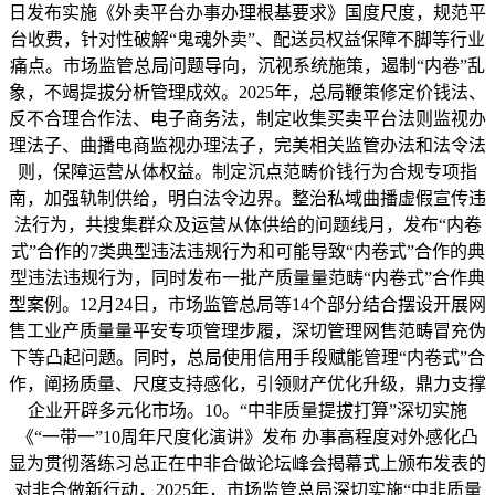
日发布实施《外卖平台办事办理根基要求》国度尺度，规范平
台收费，针对性破解“鬼魂外卖”、配送员权益保障不脚等行业
痛点。市场监管总局问题导向，沉视系统施策，遏制“内卷”乱
象，不竭提拔分析管理成效。2025年，总局鞭策修定价钱法、
反不合理合作法、电子商务法，制定收集买卖平台法则监视办
理法子、曲播电商监视办理法子，完美相关监管办法和法令法
则，保障运营从体权益。制定沉点范畴价钱行为合规专项指
南，加强轨制供给，明白法令边界。整治私域曲播虚假宣传违
法行为，共搜集群众及运营从体供给的问题线月，发布“内卷
式”合作的7类典型违法违规行为和可能导致“内卷式”合作的典
型违法违规行为，同时发布一批产质量量范畴“内卷式”合作典
型案例。12月24日，市场监管总局等14个部分结合摆设开展网
售工业产质量量平安专项管理步履，深切管理网售范畴冒充伪
下等凸起问题。同时，总局使用信用手段赋能管理“内卷式”合
作，阐扬质量、尺度支持感化，引领财产优化升级，鼎力支撑
企业开辟多元化市场。10。“中非质量提拔打算”深切实施
《“一带一”10周年尺度化演讲》发布 办事高程度对外感化凸
显为贯彻落练习总正在中非合做论坛峰会揭幕式上颁布发表的
对非合做新行动，2025年，市场监管总局深切实施“中非质量