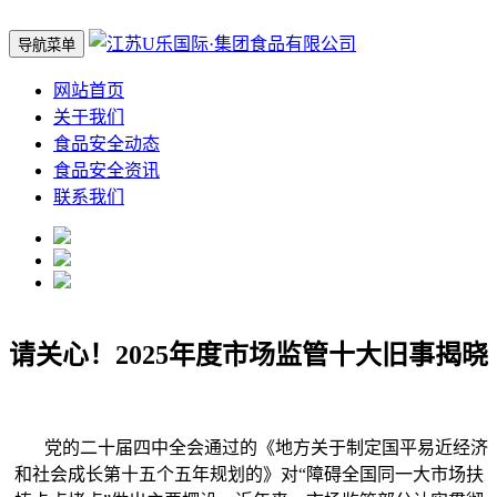
导航菜单
网站首页
关于我们
食品安全动态
食品安全资讯
联系我们
请关心！2025年度市场监管十大旧事揭晓
党的二十届四中全会通过的《地方关于制定国平易近经济
和社会成长第十五个五年规划的》对“障碍全国同一大市场扶