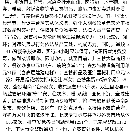
店、年货市集监管，沉点查抄米面油、肉蛋奶、水产物、酒
类、糕点、散拆食物等节日热销品，峻厉冲击发卖过时变质、
“三无”、冒充伪劣及标签不规范食物等违法行为。紧盯收集订
餐环节，督促平台落实从体义务，强化入网餐饮单元天分审核
取餐品封签办理，保障外卖食物平安。法律人员严管严查、立
行立改，对查抄中发觉的风险现患现场交办、期限整改、闭
环；对违法违规行为依法从严查处，构成无力。同时，通顺12
315赞扬举报渠道，实行24小时应急值守，快速措置消费胶
葛，做到接诉即办、限时办结。截至目前，共查抄大型商超10
个，餐饮办事单元113户、病院食堂5个；查抄特种设备利用单
元31家（含高层建建电梯）；查抄药品及医疗器械利用单元18
家；开展烟花爆仗打非治违25次；查抄集贸市场5个累计35
次，查抄电商平台6家次、收集运营户33户次。双江自治县市
场监管局环绕“守平安、稳次序、暖”从线，全员下沉、全域笼
盖，结实推进春节期间市场专项放哨，将监管触角延长至商超
集市、餐饮药店、景区车间等沉点场合，以持续不竭的苦守，
守护万家灯火的浓浓年味。此次专项步履共查抄各类市场从体
685家次，排查发觉各类问题现患1251个，已完成整改1172
个，下达责令整改通知书14份，立案查处49件，移送机关1