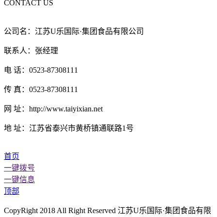
CONTACT US
公司名：江苏U乐国际·集团食品有限公司
联系人：张经理
电 话：0523-87308111
传 真：0523-87308111
网 址：http://www.taiyixian.net
地 址：江苏省泰兴市黄桥镇通联路1号
首页
一键拨号
一键信息
顶部
CopyRight 2018 All Right Reserved 江苏U乐国际·集团食品有限