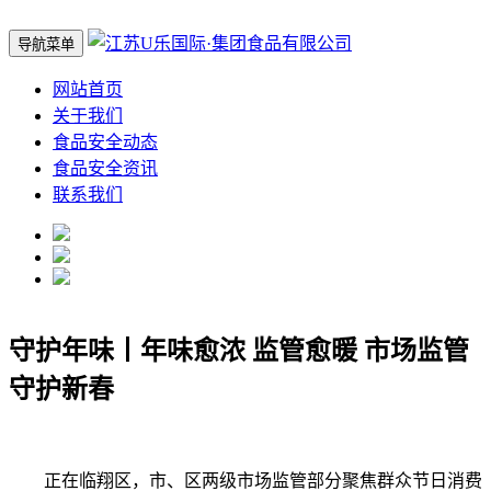
导航菜单
网站首页
关于我们
食品安全动态
食品安全资讯
联系我们
守护年味丨年味愈浓 监管愈暖 市场监管
守护新春
正在临翔区，市、区两级市场监管部分聚焦群众节日消费