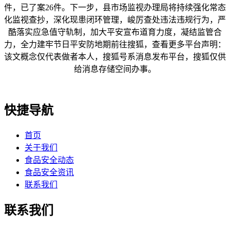
件，已了案26件。下一步，县市场监视办理局将持续强化常态
化监视查抄，深化现患闭环管理，峻厉查处违法违规行为，严
酷落实应急值守轨制，加大平安宣布道育力度，凝结监管合
力，全力建牢节日平安防地期前往搜狐，查看更多平台声明：
该文概念仅代表做者本人，搜狐号系消息发布平台，搜狐仅供
给消息存储空间办事。
快捷导航
首页
关于我们
食品安全动态
食品安全资讯
联系我们
联系我们