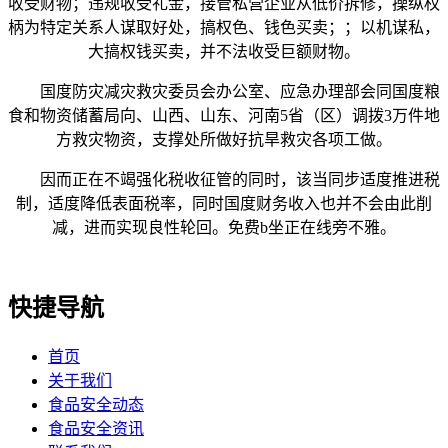
收受财物；违规收受礼金，接管私营企业从低价拆修，操纵权
柄为特定关系人谋取好处，搞权色、钱色买卖；；以机谋私，
大搞权钱买卖，并不法收受巨额财物。
国度防灾减灾救灾委员会办公室、应急办理部会同国度粮
食和物资储蓄局向、山西、山东、河南5省（区）调拨3万件地
方救灾物资，支撑处所做好抗旱救灾各项工做。
因而正在不竭强化税收征管的同时，该当同步适度推进税
制，适度降低表面税率，同时国度财务收入也并不会由此削
减，进而实现良性轮回。免费b坐正在线旁不雅。
快捷导航
首页
关于我们
食品安全动态
食品安全资讯