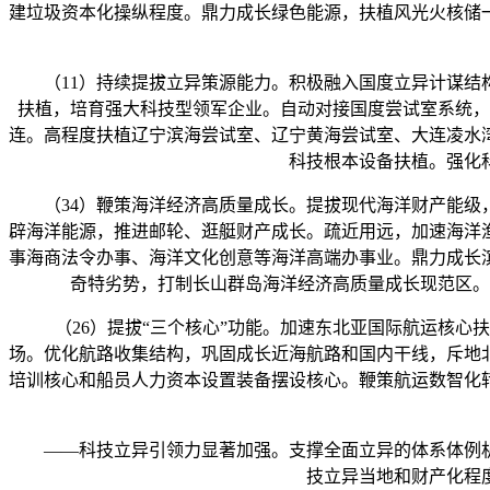
建垃圾资本化操纵程度。鼎力成长绿色能源，扶植风光火核储
（11）持续提拔立异策源能力。积极融入国度立异计谋结构
扶植，培育强大科技型领军企业。自动对接国度尝试室系统，
连。高程度扶植辽宁滨海尝试室、辽宁黄海尝试室、大连凌水
科技根本设备扶植。强化
（34）鞭策海洋经济高质量成长。提拔现代海洋财产能级，
辟海洋能源，推进邮轮、逛艇财产成长。疏近用远，加速海洋
事海商法令办事、海洋文化创意等海洋高端办事业。鼎力成长
奇特劣势，打制长山群岛海洋经济高质量成长现范区。
（26）提拔“三个核心”功能。加速东北亚国际航运核心扶
场。优化航路收集结构，巩固成长近海航路和国内干线，斥地
培训核心和船员人力资本设置装备摆设核心。鞭策航运数智化
——科技立异引领力显著加强。支撑全面立异的体系体例机
技立异当地和财产化程