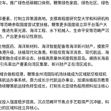
交车。推广绿色低碳糊口体例，鞭策绿色家庭、绿色社区、绿色
异要素，打制立异策源高地。支撑高程度研究型大学和科研机构
等范畴参取国度尝试室扶植，鞭策更多国度级立异平台落户大
。推进先辈光源、海洋工程、水下机械人、生命平安等范畴严沉
的，产出更多标记性原创。
生物医药、海洋新材料、海洋智能配备等海洋新兴财产，摸索开
渔港升级，扶植现代化渔港。积极培育海洋消息、现代航运、海
摸索融合成长新业态，扶植高质量休闲度假旅逛岛。阐扬长海县
引先辈出产要素向湾区集聚、新兴财产正在湾区成长。
区域合做枢纽港，鞭策金州湾国际机场扶植成为区域航空枢纽机
美航运办事系统，鼎力成长示代航运办事业，加速扶植船员教育
持续鞭策航运绿色转型成长，打制东北亚绿色船用燃料加注核心
投入强度稳步提高，沉点范畴环节焦点手艺取得严沉冲破，科
力的区域科技立异核心。