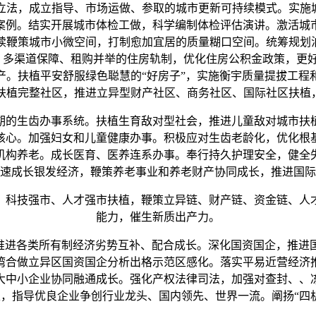
法，成立指导、市场运做、参取的城市更新可持续模式。实施城
案例。结实开展城市体检工做，科学编制体检评估演讲。激活城
续鞭策城市小微空间，打制愈加宜居的质量糊口空间。统筹规划泊
给、多渠道保障、租购并举的住房轨制，优化住房公积金政策，更
产。扶植平安舒服绿色聪慧的“好房子”，实施衡宇质量提拔工程
扶植完整社区，推进立异型财产社区、商务社区、国际社区扶植，建
的生齿办事系统。扶植生育敌对型社会，推进儿童敌对城市扶
核心。加强妇女和儿童健康办事。积极应对生齿老龄化，优化根
机构养老。成长医育、医养连系办事。奉行持久护理安全，健全
速成长银发经济，鞭策养老事业和养老财产协同成长，推进国际
科技强市、人才强市扶植，鞭策立异链、财产链、资金链、人才
能力，催生新质出产力。
推进各类所有制经济劣势互补、配合成长。深化国资国企，推进
湾合做立异区国资国企分析出格示范区感化。落实平易近营经济
大中小企业协同融通成长。强化产权法律司法，加强对查封、、
，指导优良企业争创行业龙头、国内领先、世界一流。阐扬“四