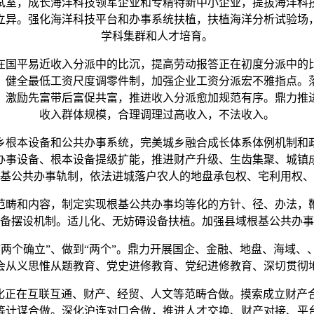
室，成长海洋科技领军企业和专精特新中小企业，提拔海洋科
立异。强化海洋科技平台和办事系统扶植，扶植海洋分析试验场
学科集群和人才培育。
国平易近收入分派中的比沉，提高劳动报答正在初度分派中的
，健全最低工资尺度调零件制，加强企业工资分派宏不雅指点。
，激励先富带后富促共富，推进收入分派愈加规范有序。鼎力推
收入群体规模，合理调理过高收入，不法收入。
根本设备和公共办事系统，完美城乡融合成长体系体例机制和
办事设备、根本设备提级扩能，推进财产升级、生齿集聚、城镇
基公共办事轨制，依法进城落户农人的地盘承包权、宅利用权、
畴和内容，制定实现根基公共办事均等化的方针、径、办法，
备摆设机制。适儿化、无妨碍设备扶植。加强县域根基公共办事
个确立”、做到“两个”。鼎力开展国企、金融、地盘、海域、
会从义思惟从题教育、党史进修教育、党纪进修教育、深切贯彻
化正在互联互通、财产、经贸、人文等范畴合做。摸索成立财产
等计谋合做。深化沪连对口合做，推进人才交换、财产对接、平