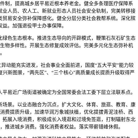
件制，提高城乡居平易近根本养老金。健全多条理医疗保障系
就业人员、农人工、新就业形态人员社会安全轨制，完美转移接
类贸易安全弥补保障感化。健全分层分类社会救帮系统。深化殡
权益。加强退役甲士办事保障。
化绿色生态根本。推进生态导向的开辟模式，鞭策石灰石矿生态
生物多样性。开展生态修复成效评估。完美多元化生态弥补机
。
异动能充实迸发，社会事业全面前进，国度“五大平安”能力较
兴新图景，“两先区”、“三个核心”高质量成长提质升级取得严
平易近广场街道被确定为全国常委会法工委下层立法联系点。
新场景。以业态融合为沉点，扩大文化、体育、旅逛、教育、康
消费提质升级，加速华润万象城扶植，优化提拔青泥洼桥、西
。拓展入境消费，积极成长入境逛和过境免签逛，打制辐射东北
，推进城乡消费。强化消费者权益。落实带薪错峰休假。