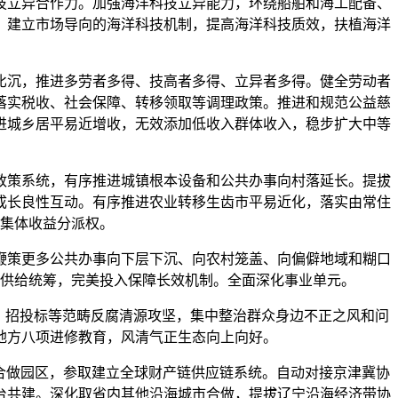
技立异合作力。加强海洋科技立异能力，环绕船舶和海工配备、
，建立市场导向的海洋科技机制，提高海洋科技质效，扶植海洋
比沉，推进多劳者多得、技高者多得、立异者多得。健全劳动者
落实税收、社会保障、转移领取等调理政策。推进和规范公益慈
进城乡居平易近增收，无效添加低收入群体收入，稳步扩大中等
政策系统，有序推进城镇根本设备和公共办事向村落延长。提拔
成长良性互动。有序推进农业转移生齿市平易近化，落实由常住
集体收益分派权。
鞭策更多公共办事向下层下沉、向农村笼盖、向偏僻地域和糊口
供给统筹，完美投入保障长效机制。全面深化事业单元。
、招投标等范畴反腐清源攻坚，集中整治群众身边不正之风和问
地方八项进修教育，风清气正生态向上向好。
合做园区，参取建立全球财产链供应链系统。自动对接京津冀协
台共建。深化取省内其他沿海城市合做，提拔辽宁沿海经济带协