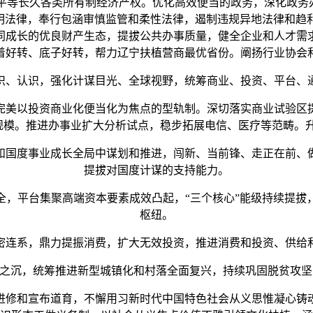
等长久各类所有制经济产权。优化高效便当的政务，深化政务办
文明法律，奉行包涵审慎监管和柔性法律，遏制违规异地法律和趋
同成长的优良财产生态，提拔公共办事质量，健全企业和人才需
着好转、底子好转，帮力辽宁扶植营商最优省份。阐扬行业协会
、认识，强化计谋目光、全球视野，统筹商业、投资、平台、通
美以投资商业化便当化为焦点的型轨制。深切落实商业试验区
口规模。推进办事业扩大分析试点，稳步拓展电信、医疗等范畴。
国度事业成长全局中谋划和推进，闯新、当前锋、走正在前、做
提拔对国度计谋的支持能力。
平台集聚高端资本要素成效凸起，“三个核心”能级持续提拔
枢纽。
连系，鼎力提振消费，扩大无效投资，推进消费和投资、供给和
之沉，统筹推进新型城镇化和村落全面复兴，持续巩固脱贫攻坚
修和宣布道育，不懈用习新时代中国特色社会从义思惟凝心铸