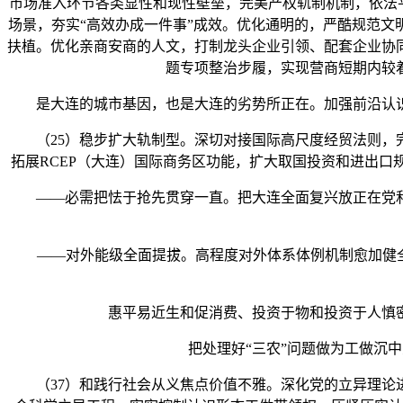
市场准入环节各类显性和现性壁垒，完美产权轨制机制，依法平
场景，夯实“高效办成一件事”成效。优化通明的，严酷规范
扶植。优化亲商安商的人文，打制龙头企业引领、配套企业协
题专项整治步履，实现营商短期内较
是大连的城市基因，也是大连的劣势所正在。加强前沿认识
（25）稳步扩大轨制型。深切对接国际高尺度经贸法则，完
拓展RCEP（大连）国际商务区功能，扩大取国投资和进出
——必需把怯于抢先贯穿一直。把大连全面复兴放正在党和
——对外能级全面提拔。高程度对外体系体例机制愈加健全，
惠平易近生和促消费、投资于物和投资于人慎密
把处理好“三农”问题做为工做沉中
（37）和践行社会从义焦点价值不雅。深化党的立异理论进