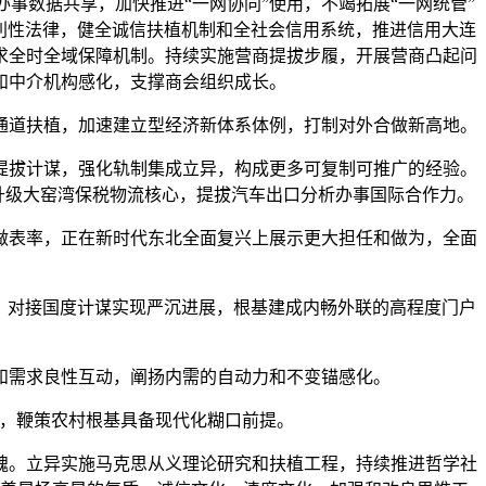
事数据共享，加快推进“一网协同”使用，不竭拓展“一网统管”
利性法律，健全诚信扶植机制和全社会信用系统，推进信用大连
求全时全域保障机制。持续实施营商提拔步履，开展营商凸起问
和中介机构感化，支撑商会组织成长。
道扶植，加速建立型经济新体系体例，打制对外合做新高地。
提拔计谋，强化轨制集成立异，构成更多可复制可推广的经验。
升级大窑湾保税物流核心，提拔汽车出口分析办事国际合作力。
表率，正在新时代东北全面复兴上展示更大担任和做为，全面
，对接国度计谋实现严沉进展，根基建成内畅外联的高程度门户
需求良性互动，阐扬内需的自动力和不变锚感化。
，鞭策农村根基具备现代化糊口前提。
魂。立异实施马克思从义理论研究和扶植工程，持续推进哲学社