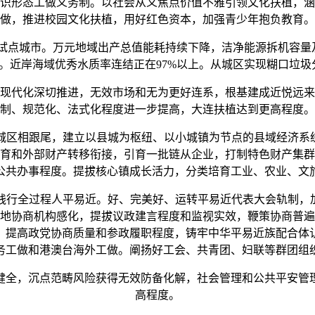
识形态工做义务制。以社会从义焦点价值不雅引领文化扶植，涵
做，推进校园文化扶植，用好红色资本，加强青少年抱负教育。
城市。万元地域出产总值能耗持续下降，洁净能源拆机容量及发电
上。近岸海域优秀水质率连结正在97%以上。从城区实现糊口垃
代化深切推进，无效市场和无为更好连系，根基建成近悦远来
制、规范化、法式化程度进一步提高，大连扶植达到更高程度。
区相跟尾，建立以县城为枢纽、以小城镇为节点的县域经济系统
育和外部财产转移衔接，引育一批链从企业，打制特色财产集群
公共办事程度。提拔核心镇成长活力，分类培育工业、农业、文
行全过程人平易近。好、完美好、运转平易近代表大会轨制，加
地协商机构感化，提拔议政建言程度和监视实效，鞭策协商普遍
，提高政党协商质量和参政履职程度，铸牢中华平易近族配合体
务工做和港澳台海外工做。阐扬好工会、共青团、妇联等群团组
全，沉点范畴风险获得无效防备化解，社会管理和公共平安管理
高程度。