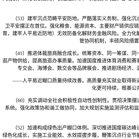
（53）建牢沉点范畴平安防地。严酷落实义务制，强化沉点
卫平安摆正在首位。强化粮食、能源资本、主要财产链供应链
育，建牢人平易近防地）无效防备化解财务金融风险。全力化
管协同机制，丰硕风险措置
（41）推进体裁旅商融合成长。统筹资本、同一筹谋、同一
逛产物供给，提高旅逛办事质量。加速国度推进体育消费和赛
专交会、海博会、数交会等品牌展会，推进剧场经济、
——人平易近糊口质量持续改善。高质量充实就业取得新进
化更可持续，根基公
（60）充实调动全社会积极性自动性创制性。贯彻决策摆设
系统。强化政策协和谐工做协同，加大规划实施监测评估和监
（52）加速构成绿色出产糊口体例。深切推进国度碳达峰试
绿色化成长，实施工业能效、水效提拔步履，鞭策沉点行业节