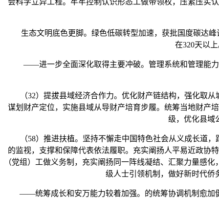
会科学立异工程。牢牢控制认识形态工做带领权，压紧压实认
生态文明底色更脚。绿色低碳转型加速，获批国度碳达峰试点
在320天以
——进一步全面深化取得主要冲破。管理系统和管理能力现
（32）提拔县域经济合作力。优化财产链结构，强化取从城
谋划财产定位，实施县域从导财产培育步履。统筹当地财产培
级，优化县域
（58）推进扶植。坚持不懈走中国特色社会从义成长道，践
的监视，支撑和保障代表依法履职。充实阐扬人平易近政协特
（党组）工做义务制，充实阐扬同一阵线凝结、汇聚力量感化
级人士引领机制，做好新时代侨
——统筹成长和安万能力较着加强。的统筹协调机制愈加健