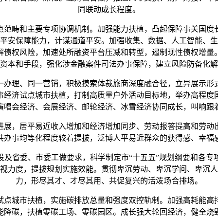
同联动成长程度。
范畴和主要专项协调机制。加强能力扶植，凸起保障事关国度
平安保障能力，计谋通道平安。加强收集、数据、人工智能、生
解债权风险，加速处所融资平台压减和转型，遏制现性债权增量
资本和手段，强化涉金融案件司法办事保障，建立风险防备化解
办理、同一营销，积极摸索体裁旅商深度融合径，立异展示形
事经济试点城市扶植，打制高质量户外活动目标地，举办高程度
演唱会经济、会展经济、邮轮经济、冰雪经济协同成长，叫响跟
展，居平易近收入增加和经济增加同步、劳动报答提高和劳动出
共办事均等化程度较着提拔，泛博人平易近群众的获得感、幸福
及省委、市委工做要求，科学制定市“十五五”规划纲要和各专
视力度，提拔规划实施效能。贯彻卑沉劳动、卑沉学问、卑沉人
力，形尽其才、才尽其用、共促复兴的活泼场合排场。
点城市扶植，实施碳排放总量和强度双控轨制。加强高耗能高
能降碳，扶植零碳工场、零碳园区。成长强大轮回经济，健全烧