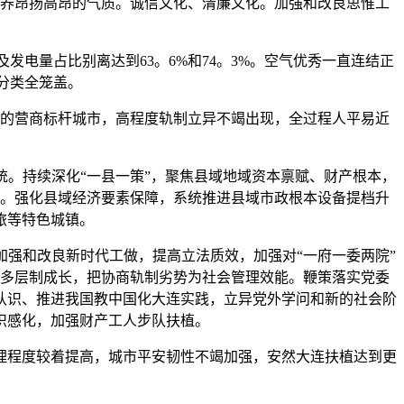
养昂扬高昂的气质。诚信文化、清廉文化。加强和改良思惟工
量占比别离达到63。6%和74。3%。空气优秀一直连结正
圾分类全笼盖。
的营商标杆城市，高程度轨制立异不竭出现，全过程人平易近
。持续深化“一县一策”，聚焦县域地域资本禀赋、财产根本，
。强化县域经济要素保障，系统推进县域市政根本设备提档升
旅等特色城镇。
强和改良新时代工做，提高立法质效，加强对“一府一委两院”
多层制成长，把协商轨制劣势为社会管理效能。鞭策落实党委
认识、推进我国教中国化大连实践，立异党外学问和新的社会阶
织感化，加强财产工人步队扶植。
程度较着提高，城市平安韧性不竭加强，安然大连扶植达到更