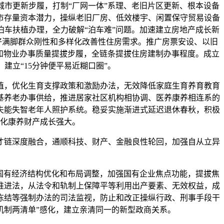
市更新步履，打制“厂网一体”系理、老旧片区更新、根本设备
市存量资本潜力，操纵老旧厂房、低效楼宇、闲置保守贸易设备
车扶植办理，全力破解“泊车难”问题。加速建立房地产成长新
好满脚群众刚性和多样化改善性住房需求。推广房票安设、以旧
和物业办事质量提拔步履，全链条提拔住房建制办事程度。成立
立“15分钟便平易近糊口圈”。
植，优化生育支撑政策和激励办法，无效降低家庭生育养育教育
基养老办事供给，推进居家社区机构相协调、医养康养相连系的
失能失智老年人照护系统。稳妥实施渐进式延迟退休春秋，积极
化康养财产成长强大。
链深度融合，通顺科技、财产、金融良性轮回，加强自从立异
国有经济结构优化和布局调整，加强国有企业焦点功能，提拔焦
推进法，从法令和轨制上保障平等利用出产要素、无效权益，成
冻结等强制办法的司法监视，防止和改正操纵行政、刑事手段干
机制两清单”感化，建立亲清同一的新型政商关系。