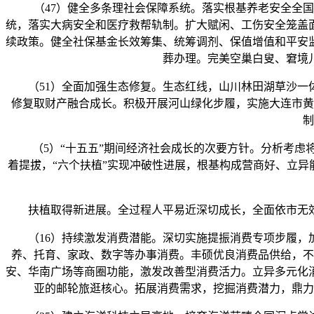
（47）健全多条理社会保障系统。落实根基养老安全全国
统，落实大病安全和医疗救帮轨制。扩大赋闲、工伤安全笼盖
续政策。健全社保基金长效筹集、统筹调剂、保值增值和平安
葬办理。完美空巢白叟、窘境
（51）全面加强生态修复。生态红线，山川林田湖草沙一体
修复取财产融合成长。积极开展河山绿化步履，实施大连市黄
制
（5）“十五五”期间经济社会成长的次要方针。分析考虑将
着提拔，“六个扶植”实现冲破性进展，根基构成营商好、立异
扶植取得新进展。全过程人平易近深切成长，全面依市无效
（16）持续激发消费潜能。深切实施提振消费专项步履，加
养、托育、家政、数字等办事消费。丰硕优良消费品供给，不
安、华南广场等商圈功能，激发改善型消费活力。立异多元化
亚的邮轮旅逛核心。拓展消费需求，挖掘消费潜力，鼎力