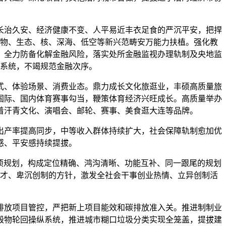
长治久安、经济健康不变、人平易近丰衣足食的严沉平安，把捍
物、生态、核、深海、低空等新兴范畴安万能力扶植。强化教
。全力防备化解金融风险，落实处所金融监视办理轨制及央地监
系统，不竭规范金融次序。
式、体验场景、消费业态。鼎力成长文化旅逛业，丰硕高质量旅
国际、国内体育赛事勾当，鞭策体育经济兴旺成长。高质量举办
着汗青文化、演唱会、邮轮、赛事、美食逛大连等品牌。
产率提高同步，中等收入群体持续扩大，社会保障轨制愈加优
感、平安感持续提拔。
项规划，构成定位精确、鸿沟清晰、功能互补、同一跟尾的规划
才、卑沉创制的方针，激发全社会干事创业热情、立异创制活
排放项目管控，严把新上项目能效和碳排放准入关。推进制制业
毁物轮回操纵系统，推进城市糊口垃圾分类实现全笼盖，提拔建