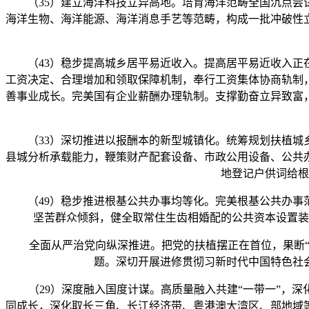
（35）建立海洋科技立异高地。培育海洋范畴全国沉点尝试
海洋生物、海洋能源、海洋消息手艺等范畴，构成一批冲破性
（43）稳步提高城乡居平易近收入。提高居平易近收入正在
工资决定、合理增加和领取保障机制，奉行工资集体协商轨制
善事业成长。完美国有企业薪酬办理轨制。支撑勤奋立异致富
（33）深切推进以报酬本的新型城镇化。统筹规划扶植城乡
县城分析承载能力，鞭策财产配套设备、市政公用设备、公共
地登记户供词给根
（49）稳步推进根基公共办事均等化。完美根基公共办事范
坚苦群众倾斜，健全取常住生齿相婚配的公共资本设置装
全面从严治党向纵深推进。把党的扶植摆正在首位，果断“两
题。深切开展进修贯彻习新时代中国特色社
（29）深度融入国度计谋。高质量融入共建“一带一”，深
同成长，深化取长三角、长江经济带、粤港澳大湾区、部地域