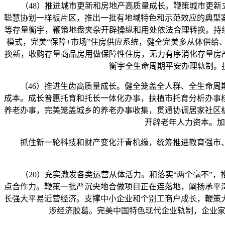
（48）推进城市更新和房地产高质量成长。鞭策城市更新立
聪慧协划一样板片区，推出一批有地域特色和示范效应的典型
等存量衡宇，鞭策地盘夹杂开辟操纵和用处依法合理转换。持
模式，完美“保障+市场”住房供应系统，健全完美多从体供
换新，收购存量商品房用做保障性住房，无力有序消化存量房
衡宇全生命周期平安办理轨制。
（46）推进生齿高质量成长。健全笼盖全人群、全生命周期
成本。成长普惠托育和托长一体化办事，扶植市托育分析办事
养老办事，完美笼盖城乡的养老办事收集，贯通协调居家社区
开辟老年人力资本。加
抓住新一轮科技和财产变化汗青机缘，统筹推进教育强市、
（20）充实激发各类运营从体活力。和落实“两个毫不”，
点合作力。鞭策一批严沉央地合做项目正在连落地，阐扬承平
长强大平易近营经济。支撑中小企业和个别工商户成长，鞭策
涉经济胶葛。完美中国特色现代企业轨制，企业家