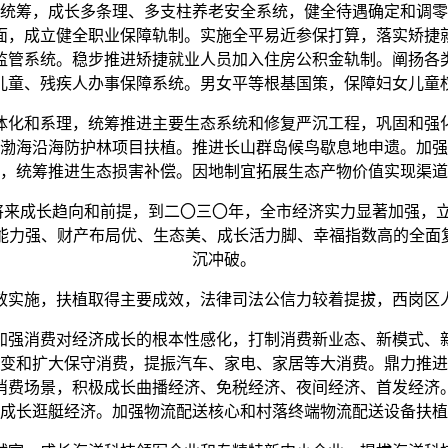
统筹，成长多条理、多支柱养老安全系统，健全待遇确定和调零
面，成立健全职业保障轨制。实施全平易近参保打算，落实矫捷
监管系统。稳步推进矫捷就业人员加入住房公积金轨制。阐扬各
儿童、残疾人办事保障系统。男女平等根基国策，保障妇女儿童
化和系理，统筹推进主要生态系统和修复严沉工程，巩固和强
渤海沿海防护林项目扶植。推进长山群岛候鸟歇息地申遗。加强
，统筹推进生态损害补偿。因地制宜拓展生态产物价值实现渠道
来成长趋向和前提，到二〇三〇年，全市经济实力显著加强，立
能力强、财产布局优、生态美、成长活力脚、幸福指数高的全面复
沉冲破。
实施，扶植取得主要成效，法律司法公信力较着提拔，西岗区人
强消费对经济成长的根本性感化，打制消费新业态、新模式、
变和扩大保守消费，提振汽车、家电、家居等大消费。鼎力推进
消费场景，积极成长曲播经济、免税经济、夜间经济、首发经济
成长逛艇经济。加强物流配送核心和村落终端物流配送设备扶植