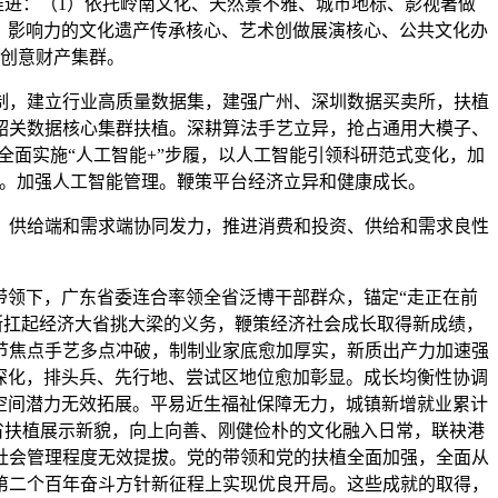
进：（1）依托岭南文化、天然景不雅、城市地标、影视著做
力、影响力的文化遗产传承核心、艺术创做展演核心、公共文化办
创意财产集群。
制，建立行业高质量数据集，建强广州、深圳数据买卖所，扶植
韶关数据核心集群扶植。深耕算法手艺立异，抢占通用大模子、
面实施“人工智能+”步履，以人工智能引领科研范式变化，加
”。加强人工智能管理。鞭策平台经济立异和健康成长。
供给端和需求端协同发力，推进消费和投资、供给和需求良性
带领下，广东省委连合率领全省泛博干部群众，锚定“走正在前
果断扛起经济大省挑大梁的义务，鞭策经济社会成长取得新成绩，
节焦点手艺多点冲破，制制业家底愈加厚实，新质出产力加速强
续深化，排头兵、先行地、尝试区地位愈加彰显。成长均衡性协调
空间潜力无效拓展。平易近生福祉保障无力，城镇新增就业累计
省扶植展示新貌，向上向善、刚健俭朴的文化融入日常，联袂港
社会管理程度无效提拔。党的带领和党的扶植全面加强，全面从
第二个百年奋斗方针新征程上实现优良开局。这些成就的取得，