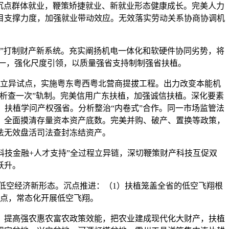
沉点群体就业，鞭策矫捷就业、新就业形态健康成长。完美人力
目支撑力度，加强就业带动效应。无效落实劳动关系协商协调机
”打制财产新系统。充实阐扬机电一体化和软硬件协同劣势，将
第一，强化尺度引领，以质量强省支持制制强省扶植。
立异试点，实施粤东粤西粤北营商提拔工程。出力改变本能机
分析查一次”轨制。完美信用广东扶植，加强诚信扶植。深化要素
扶植学问产权强省。分析整治“内卷式”合作。同一市场监管法
，全面摸清存量资本资产底数。完美并购、破产、置换等政策，
法无效盘活司法查封冻结资产。
技金融+人才支持”全过程立异链，深切鞭策财产科技互促双
跃升。
空经济新形态。沉点推进：（1）扶植笼盖全省的低空飞翔根
沉点，常态化开展低空飞翔。
，提高强农惠农富农政策效能，把农业建成现代化大财产，扶植