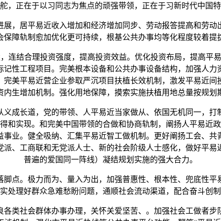
舵，正在于以习同志为焦点的顽强带领，正在于习新时代中国特
展，居平易近收入增加和经济增加同步、劳动报答提高和劳动出
会保障轨制愈加优化更可持续，根基公共办事均等化程度较着提
，连结合理投资强度，提高投资效益。优化投资布局，提高平易近
标记性工程项目。完美根本设备和公共办事设备结构，加强人力
，完美平易近营企业参取严沉项目扶植长效机制，激发平易近间
资内生增加机制。强化用地保障，摸索实施扶植用地总量按规划
义成长道，党的带领、人平易近当家做从、依国无机同一，打
得和实现。和完美中国带领的合做和协商轨制，阐扬人平易近政
益事业。健全吸纳、汇集平易近智工做机制。更好阐扬工会、共
党派、工商联和无党派人士、新的社会阶级人士感化，做好平易
普遍的爱国同一阵线）凝结规划实施的强大合力。
脚点。极力而为、量入为出，加强普惠性、根本性、兜底性平易
实处理好群众急难愁盼问题，通顺社会流动渠道，配合奋斗创制
各类社会群体办事办理，关怀关爱坚苦、。加强社会工做者步队