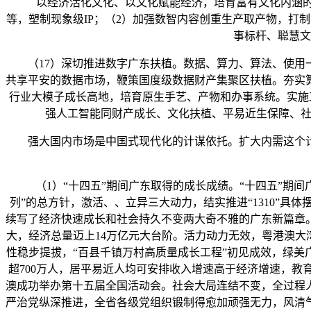
以经济活化文化、以文化赋能经济，培育富有文化内涵的旅
等，塑制现象级IP；（2）加强数智内容创重生产取产物，打
事标杆、聪慧文
（17）深切推进数字广东扶植。数据、算力、算法、使用一
共享平安的数据市场，鞭策国度级数据财产集聚区扶植。夯实
行业大模子成长高地，培育原生手艺、产物和办事系统。实施
强人工智能同财产成长、文化扶植、平易近生保障、社
强大国内市场是中国式现代化的计谋依托。扩大内需这个计
（1）“十四五”期间广东取得的成长成绩。“十四五”期间
列”的总方针，激活、、立异三大动力，结实推进“1310”
续写了经济快速成长和社会持久不变两大奇不雅的广东新篇章
大，经济总量迈上14万亿元大台阶。活力动力无效，粤港澳大
性稳步提拔，“百县千镇万村高质量成长工程”初见成效，绿
超700万人，居平易近人均可安排收入增速高于经济增速，
澳成功举办第十五届全国活动会。社会大局连结不变，全过程
严治党纵深推进，全省各级党组织锻制得愈加顽强无力，风清