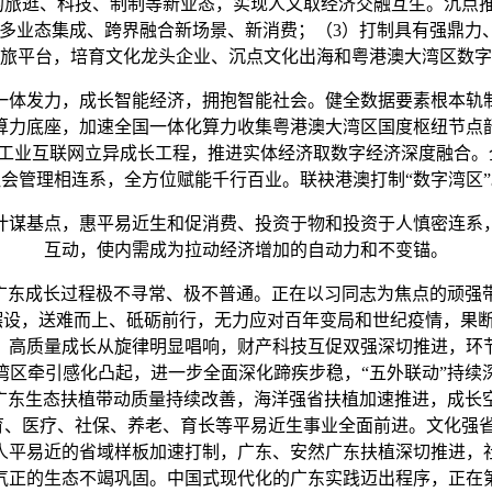
逛、科技、制制等新业态，实现人文取经济交融互生。沉点推
制多业态集成、跨界融合新场景、新消费；（3）打制具有强鼎
旅平台，培育文化龙头企业、沉点文化出海和粤港澳大湾区数字
体发力，成长智能经济，拥抱智能社会。健全数据要素根本轨
算力底座，加速全国一体化算力收集粤港澳大湾区国度枢纽节点
工业互联网立异成长工程，推进实体经济取数字经济深度融合。全
会管理相连系，全方位赋能千行百业。联袂港澳打制“数字湾区
谋基点，惠平易近生和促消费、投资于物和投资于人慎密连系，
互动，使内需成为拉动经济增加的自动力和不变锚。
广东成长过程极不寻常、极不普通。正在以习同志为焦点的顽强
具体摆设，送难而上、砥砺前行，无力应对百年变局和世纪疫情，
。高质量成长从旋律明显唱响，财产科技互促双强深切推进，环
湾区牵引感化凸起，进一步全面深化蹄疾步稳，“五外联动”持
美广东生态扶植带动质量持续改善，海洋强省扶植加速推进，成长
教育、医疗、社保、养老、育长等平易近生事业全面前进。文化强
人平易近的省域样板加速打制，广东、安然广东扶植深切推进，
气正的生态不竭巩固。中国式现代化的广东实践迈出程序，正在