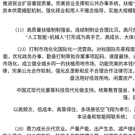
推进就业扩容量提质量。完美就业支撑和公共办事系统，扶植
资本供需婚配机制，强化择业和用人不雅念指导，实施大规模
（11）高质量扶植制制强省。连结制制业合理比沉，高尺度
“人工智能+机械人”打形成为高手艺、高成长、大
（23）打制市场化化国际化一流营商。对标国际先辈程度
能，优化政务办事，勤奋打制审批存案事项起码、速度最快、办
市场化，成立健全城乡同一的扶植用地市场、功能完美的本钱
律，完美公允合作轨制，强化反垄断和反不合理合作法律司法
盘活用好低效用地、闲置房产
中国式现代化要靠科技现代化做支持。统筹教育强省、科技
强，
以高频次、低成本、高靠得住、多场景低空飞翔为牵引，深
本设备和智能网联系统；（
（28）鼎力成长示代农业。产量产能、出产生态、减产增收