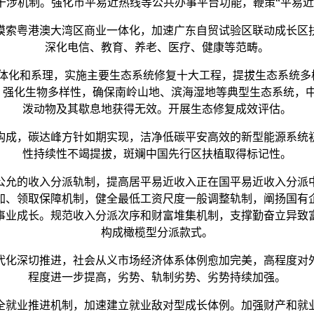
干涉机制。强化市平易近热线等公共办事平台功能，鞭策“平易近
索粤港澳大湾区商业一体化，加速广东自贸试验区联动成长区
深化电信、教育、养老、医疗、健康等范畴。
化和系理，实施主要生态系统修复十大工程，提拔生态系统多
。强化生物多样性，确保南岭山地、滨海湿地等典型生态系统，
泼动物及其歇息地获得无效。开展生态修复成效评估。
成，碳达峰方针如期实现，洁净低碳平安高效的新型能源系统初
性持续性不竭提拔，斑斓中国先行区扶植取得标记性。
允的收入分派轨制，提高居平易近收入正在国平易近收入分派
加、领取保障机制，健全最低工资尺度一般调整轨制，阐扬国有
事业成长。规范收入分派次序和财富堆集机制，支撑勤奋立异致
构成橄榄型分派款式。
化深切推进，社会从义市场经济体系体例愈加完美，高程度对外
程度进一步提高，劣势、轨制劣势、劣势持续加强。
就业推进机制，加速建立就业敌对型成长体例。加强财产和就