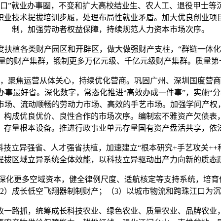
“口”就业办事圈，不变和扩大高校结业生、农人工、退役甲士等
职业技术提拔培训步履，处理布局性就业矛盾。加大优良创业项
制，加强劳动者权益保障，持续规范人力资本市场次序。
扶植各类财产园区和开辟区，做大做强财产支柱，“群链一体化
体量的财产集群，锻制更多万亿元级、千亿元级财产集群。质量
，聚焦运营从体关心，持续优化营商。巩固广州、深圳国度营商
事最好省。深化数字，常态化推进“高效办成一件事”，实施“
市场、流动顺畅的劳动力市场、高效的手艺市场。加强学问产权，
，构成优良优价、良性合作的市场次序。编制宏不雅资产欠债表
、存量根本设备。推进行政事业单元存量国有资产盘活共享，依
立异强省、人才强省扶植，加速建立“根本研究+手艺攻关++科
提拔区域立异系统全体效能，以科技立异驱动出产力向新的质态
化更多空域资本，健全律例尺度、适航核定等支持系统，培育低
2）成长低空飞翔器制制财产；（3）以城市物流和跨珠江口为
一路抓，统筹成长科技农业、绿色农业、质量农业、品牌农业