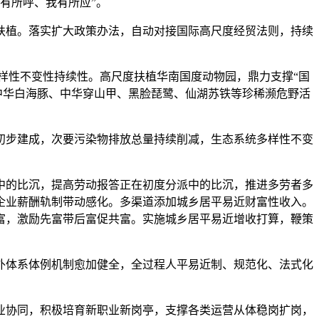
有所呼、我有所应”。
扶植。落实扩大政策办法，自动对接国际高尺度经贸法则，持续
样性不变性持续性。高尺度扶植华南国度动物园，鼎力支撑“国
中华白海豚、中华穿山甲、黑脸琵鹭、仙湖苏铁等珍稀濒危野活
步建成，次要污染物排放总量持续削减，生态系统多样性不变
中的比沉，提高劳动报答正在初度分派中的比沉，推进多劳者多
企业薪酬轨制带动感化。多渠道添加城乡居平易近财富性收入。
富，激励先富带后富促共富。实施城乡居平易近增收打算，鞭策
体系体例机制愈加健全，全过程人平易近制、规范化、法式化
业协同，积极培育新职业新岗亭，支撑各类运营从体稳岗扩岗，