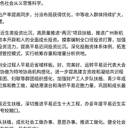
色社会从义思惟科学。
产率提高同步，分派布局获得优化，中等收入群体持续扩大，
拔。
生类投资比沉，高质量推进“两沉”项目扶植，推进广州新机
资本开辟和人的全面成长投资。摸索编制全口径投资打算，加强
投资活力，提高平易近间投资比沉。深化投融资体系体例，拓宽
期管控模式，实行统筹存量和增量分析供地。
制全过程人平易近省域样板。好、完美好、运转平易近代表大会
协做为特地协商机构感化，进一步提高建言资政和凝结共识程
青团、妇联等群团组织感化，加强财产工人步队扶植、青少年成
近族和教工做，凝结港澳台和海侨平易近胞力量，巩固和成长最
近生扶植，深切推进平易近生十大工程，办妥年度平易近生实
夸姣糊口。
扶植，成长社会工做办事、意愿办事。推进工做化。健全社会