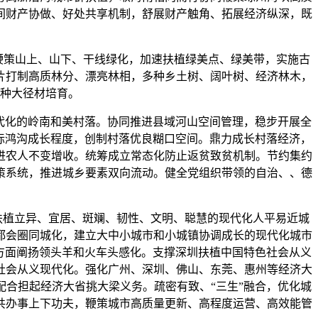
间财产协做、好处共享机制，舒展财产触角、拓展经济纵深，既
续鞭策山上、山下、干线绿化，加速扶植绿美点、绿美带，实施古
片打制高质林分、漂亮林相，多种乡土树、阔叶树、经济林木，
种大径材培育。
代化的岭南和美村落。协同推进县域河山空间管理，稳步开展全
际鸿沟成长程度，创制村落优良糊口空间。鼎力成长村落经济，
进农人不变增收。统筹成立常态化防止返贫致贫机制。节约集约
策系统，推进城乡要素双向流动。健全党组织带领的自治、、德
植立异、宜居、斑斓、韧性、文明、聪慧的现代化人平易近城
都会圈同城化，建立大中小城市和小城镇协调成长的现代化城市
方面阐扬领头羊和火车头感化。支撑深圳扶植中国特色社会从义
社会从义现代化。强化广州、深圳、佛山、东莞、惠州等经济大
合担起经济大省挑大梁义务。疏密有致、“三生”融合，优化城
共办事上下功夫，鞭策城市高质量更新、高程度运营、高效能管