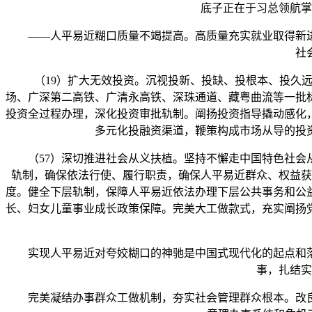
底子正在于习总领航掌
——人平易近糊口质量不竭提高。高质量充实就业取得新进
社
（19）扩大无效投资。沉视投新、投缺、投根本、投久远
场、广深第二高铁、广清永高铁、深珠通道、藏粤曲流等一批
投资全过程办理，深化投资审批轨制。阐扬投资指导撬动感化
多元化投融资渠道，鞭策构成市场从导的投
（57）深切推进社会从义扶植。坚持不懈走中国特色社会从
轨制，确保依法行使、履行职责，确保人平易近群众、权益获
度。健全下层轨制，保障人平易近依法办理下层公共事务和公
长、妇女儿童事业成长政策保障。完美大工做款式，充实阐扬
实现人平易近对夸姣糊口的神驰是中国式现代化的起点和落
事，扎结实
完美凝结办事群众工做机制，夯实社会管理群众根本。改良