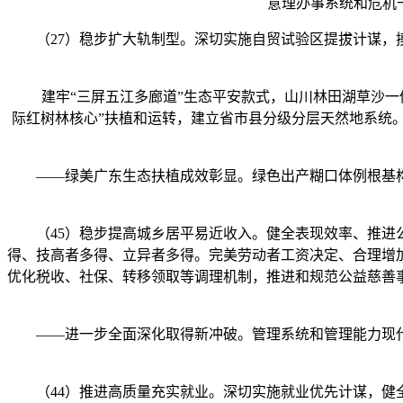
意理办事系统和危机
（27）稳步扩大轨制型。深切实施自贸试验区提拔计谋，摸
建牢“三屏五江多廊道”生态平安款式，山川林田湖草沙一体
际红树林核心”扶植和运转，建立省市县分级分层天然地系统
——绿美广东生态扶植成效彰显。绿色出产糊口体例根基构
（45）稳步提高城乡居平易近收入。健全表现效率、推进公
得、技高者多得、立异者多得。完美劳动者工资决定、合理增
优化税收、社保、转移领取等调理机制，推进和规范公益慈善
——进一步全面深化取得新冲破。管理系统和管理能力现代
（44）推进高质量充实就业。深切实施就业优先计谋，健全