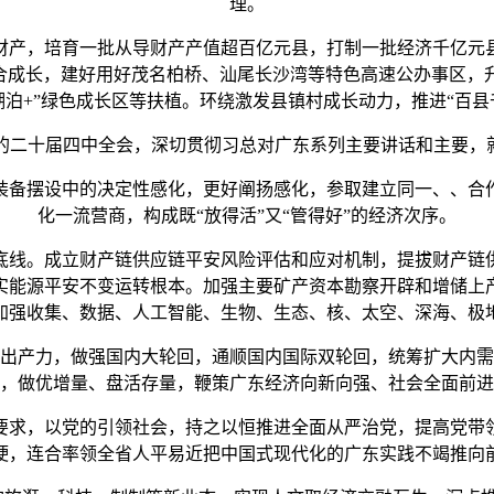
理。
产，培育一批从导财产产值超百亿元县，打制一批经济千亿元
融合成长，建好用好茂名柏桥、汕尾长沙湾等特色高速公办事区，
湖泊+”绿色成长区等扶植。环绕激发县镇村成长动力，推进“百县
十届四中全会，深切贯彻习总对广东系列主要讲话和主要，就
备摆设中的决定性感化，更好阐扬感化，参取建立同一、、合作
化一流营商，构成既“放得活”又“管得好”的经济次序。
线。成立财产链供应链平安风险评估和应对机制，提拔财产链供
实能源平安不变运转根本。加强主要矿产资本勘察开辟和增储上
加强收集、数据、人工智能、生物、生态、核、太空、深海、极
产力，做强国内大轮回，通顺国内国际双轮回，统筹扩大内需
，做优增量、盘活存量，鞭策广东经济向新向强、社会全面前进
求，以党的引领社会，持之以恒推进全面从严治党，提高党带领
硬，连合率领全省人平易近把中国式现代化的广东实践不竭推向