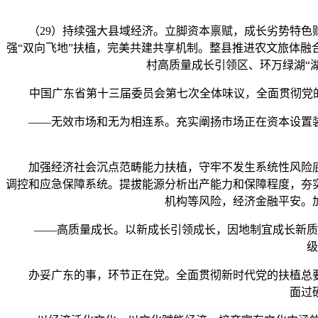
（29）持续强大县域经济。立脚资本禀赋，成长劣势特色财
强“双向飞地”扶植，完美共建共享机制。整县推进农文旅体
村高质量成长引领区、环万绿湖“
中国广东省第十三届委员会第七次全体味议，全面贯彻党的二
——无效市场和无为相连系。充实阐扬市场正在资本设置装
加强经济社会沉点范畴能力扶植，守牢不发生系统性风险底
调控和应急保障系统。提拔能源分析出产能力和保障程度，夯
机构等风险，经济金融平安。
——高质量成长。以新成长引领成长，因地制宜成长新质出
级
办妥广东的事，环节正在党。全面贯彻新时代党的扶植总要
面过