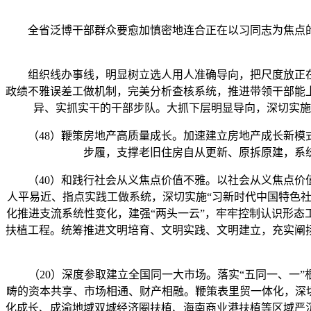
全省泛博干部群众要愈加慎密地连合正在以习同志为焦点的
组织线办事线，明显树立选人用人准确导向，把尺度放正在
政绩不雅误差工做机制，完美分析查核系统，推进带领干部能
异、实抓实干的干部步队。大抓下层明显导向，深切实施
（48）鞭策房地产高质量成长。加速建立房地产成长新模式
步履，支撑老旧住房自从更新、原拆原建，系
（40）和践行社会从义焦点价值不雅。以社会从义焦点价值
人平易近、指点实践工做系统，深切实施“习新时代中国特色社
化推进支流系统性变化，建强“两头一云”，牢牢控制认识形
扶植工程。统筹推进文明培育、文明实践、文明建立，充实阐
（20）深度参取建立全国同一大市场。落实“五同一、一”
畴的资本共享、市场相通、财产相融。鞭策表里贸一体化，深
化成长、成渝地域双城经济圈扶植、海南商业港扶植等区域严