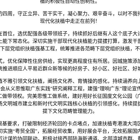
植的积极性自动性创制性。
四周，守正立异、苦干实干，凝心聚力、艰辛奋斗，以时不我待
现代化扶植中走正在前列！
首位，选优配强各级带领班子，持续抓好后继有人这个底子大计
上能下常态化。深切实施干部现代化扶植能力提拔打算，激发干
下层党组织扶植强基工程，统筹推进各范畴下层党组织扶植，不
，优化保障性住房供给，实现更高程度住有所居。因城施策添
统推进顺应人平易近群众新等候的好房子、好小区、好社区、好
不雅引领文化扶植，阐扬文化养、育情操的感化，持续涵养向
会从义思惟取广东实践”研究阐释工程，建强“理响广东”理论
态工做带领权。完美思惟工做系统，建好用好长征国度文化公园（
扬文明城市建立和新时代文明实践核心扶植的引领感化，持续提
提下文化范畴管理能力。
根基要求，打破限制经济轮回的卡点堵点，加速扶植粤港澳大湾
切实施“粤贸全国”，拓展经贸收集，用好展会平台，无效拓展国
沉计谋的协同联动，积极对接西部陆海新通道、北部湾城市群、