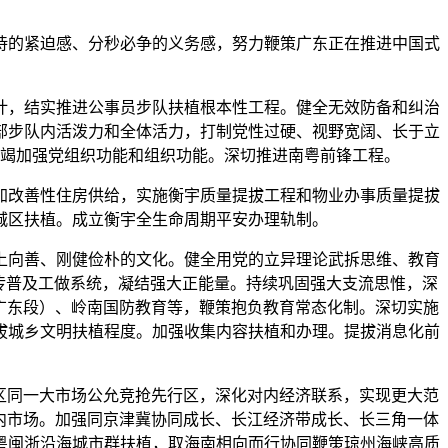
的紧迫感、分秒必争的义务感，努力鞭策广东正在推进中国式
，结实推进公事员步队扶植根本性工程。健全无效防备和纠治
部步队内活泼力和全体活力，打制党性过硬、视野宽阔、长于立
竭加强党组织功能和组织功能。深切推进南粤前锋工程。
加改善性住房供给，实施衡宇质量提拔工程和物业办事质量提拔
城区扶植。成立衡宇全生命周期平安办理轨制。
上向善、刚健俭朴的文化。健全用党的立异理论武拆思维、教育
宣传普及工做系统，凝结强大正能量。持续巩固强大支流思惟，深
广东段）、岭南国防教育等，鞭策抱负教育常态化制。深切实施
拔城乡文明扶植程度。加强收集内容扶植和办理。提拔消息化前
区同一大市场公允竞抢先行区，深化对内经济联系，实现更大范
内市场。加强同京津冀协同成长、长江经济带成长、长三角一体
粤闽浙沿海城市群扶植，取海南相向而行协同鞭策琼州海峡高质