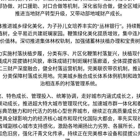
部协做、对口援助、对口合做等机制，深化省际合做，健全区域
推进当地财产转型升级，又带动部地域财产成长。
体推进城乡绿化美化，为子孙儿女培养丰实的“丛林银行”。持
植树，全平易近共建斑斓家园。鞭策绿化美化提质增效，集中连
价值林。深切推进集体林权轨制，加强储蓄林扶植办理和宝贵树
力实施村落扶植步履，分类有序、片区化鞭策村落复兴，扶植现
连线成片提拔镇村风貌，串珠成链打制斑斓村落廊道，全体提拔省
二三财产深度融合，健全村落运营机制，完美联农带农机制，推
，分类保障村落成长用地。完美城乡融合成长体系体例机制和政
治相连系的村落管理系统。
、特色成长、管理投入、统筹协调，走好城市内涵式成长之，扶
联动成长，推进超大特大城市管理现代化，加速城市群一体化和
具有典范魅力和时代活力的核心型世界城市，继续正在高质量成长
更具全球影响力的经济核心城市和现代化国际大都会，率先实现
省域副核心城市支持感化，激励各地阐扬比力劣势、各展所长，配
和危旧房，强化汗青文化传承，持续正在完美根本设备和提拔公