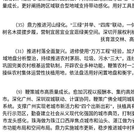
量成长，更好阐扬跨区域联合型地域支持带动感化。用好工具
（35）鼎力推进河山绿化。“三绿”并举、“四库”联动，一
树名木提拔步履，营制宜居宜业宜逛绿美空间。深切开展权利
抚育混交林、高
（31）推进村落全面复兴。进修使用“万万工程”经验，加
域地盘分析整治，持续推进农村茅厕、垃圾、污水“三大”，
巩固完美农村根基运营轨制，开辟农业多种功能，鞭策农村一
操纵农村集体运营性扶植用地，依法盘活用好闲置地盘和衡宇
（9）鞭策城市高质量成长。愈加沉视以报酬本、集约高效
市。深化广州、深圳双城联动、计谋协同，鞭策广佛全域同城
系统。支撑广州实现老城市新活力和“四个出新出彩”，扶植
先行示范区，勤奋建立社会从义现代化强国的城市典范，打制
市龙头感化，珠海做为珠江口西岸焦点城市和汕头、湛江做为
市功能布局和空间布局。鼎力实施城市更新，稳步推进城中村