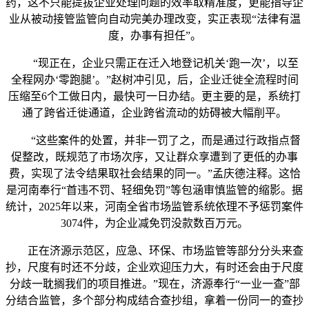
药，这不只能提拔企业处理问题的效率取精准度，更能指导企
业从被动接管监管向自动完美办理改变，实正表现“法律有温
度，办事有担任”。
“现正在，企业只需正在迁入地登记机关‘跑一次’，以至
全程网办‘零跑腿’。”赵树冲引见，后，企业迁徙全流程时间
压缩至6个工做日内，最快可一日办结。更主要的是，系统打
通了跨省迁徙通道，企业跨省流动的妨碍被大幅削平。
“这些案件的处置，并非一罚了之，而是通过行政指点督
促整改，既规范了市场次序，又让群众享遭到了更低的办事
费，实现了法令结果取社会结果的同一。”孟庆德注释。这恰
是河南奉行“首违不罚、轻细免罚”等包涵审慎监管的缩影。据
统计，2025年以来，河南全省市场监管系统依理不予惩罚案件
3074件，为企业减免罚没款数百万元。
正在济源示范区，应急、环保、市场监管等部分分头来查
抄，尺度有时还不分歧，企业欢迎压力大，有时还会由于尺度
分歧一耽搁我们的项目推进。”现在，济源奉行“一业一查”部
分结合监管，多个部分构成结合查抄组，拿着一份同一的查抄