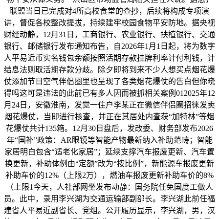
联盟当日已完成对4所高校食堂的查抄，后续将构成专项演
讲，督促各校整改提拔，持续建牢校园食物平安防地。据央视
财经动静，12月31日，工商银行、农业银行、扶植银行、交通
银行、邮储银行发布通知布告，自2026年1月1日起，将为数字
人平易近币实名钱包余额按照活期存款挂牌利率计付利钱，计
结息法则取活期存款分歧。除夕即将到来不少人想买点烟花爆
仗添加节日空气伴侣圈里也呈现了各类烟花爆仗的告白但你晓
得吗这可是违法的此前已有多人因而被抓相关案例012025年12
月24日，安徽淮南，发觉一住户李某正在微信伴侣圈招徕发卖
烟花爆仗，当即进行核查，并正在其居处内查获“加特林”等烟
花爆仗共计135箱。12月30日盘后，发改委、财务部发布2026
年“国补”政策：AR眼镜等智能产物最新纳入补助范畴；智能
家居明白包含“适老化家居”；延续支撑汽车报废更新、汽车置
换更新，补助体例由“定额”改为“按比例”，新能源车报废更新
补助车价的12%（上限2万），燃油车报废更新补助车价的8%
（上限1今天，人社部网坐发布动静：国务院任免国度工做人
员。此中，录用李兴湖为交通运输部副部长。李兴湖此前任福
建省人平易近副省长、党组。公开履历显示，李兴湖，男，汉