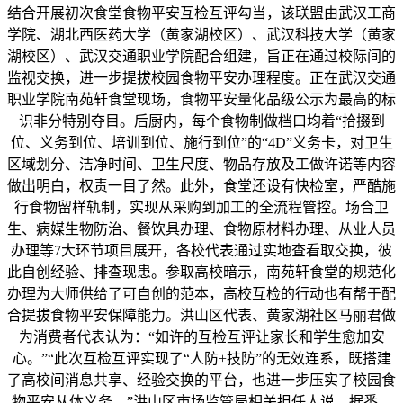
结合开展初次食堂食物平安互检互评勾当，该联盟由武汉工商
学院、湖北西医药大学（黄家湖校区）、武汉科技大学（黄家
湖校区）、武汉交通职业学院配合组建，旨正在通过校际间的
监视交换，进一步提拔校园食物平安办理程度。正在武汉交通
职业学院南苑轩食堂现场，食物平安量化品级公示为最高的标
识非分特别夺目。后厨内，每个食物制做档口均着“拾掇到
位、义务到位、培训到位、施行到位”的“4D”义务卡，对卫生
区域划分、洁净时间、卫生尺度、物品存放及工做许诺等内容
做出明白，权责一目了然。此外，食堂还设有快检室，严酷施
行食物留样轨制，实现从采购到加工的全流程管控。场合卫
生、病媒生物防治、餐饮具办理、食物原材料办理、从业人员
办理等7大环节项目展开，各校代表通过实地查看取交换，彼
此自创经验、排查现患。参取高校暗示，南苑轩食堂的规范化
办理为大师供给了可自创的范本，高校互检的行动也有帮于配
合提拔食物平安保障能力。洪山区代表、黄家湖社区马丽君做
为消费者代表认为：“如许的互检互评让家长和学生愈加安
心。”“此次互检互评实现了“人防+技防”的无效连系，既搭建
了高校间消息共享、经验交换的平台，也进一步压实了校园食
物平安从体义务。”洪山区市场监管局相关担任人说。据悉，