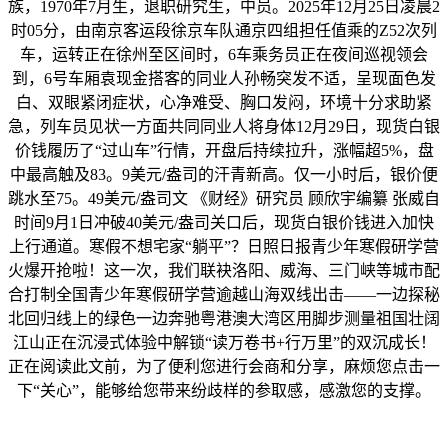
族，1970年7月生，退职研究生，中员。2025年12月25日凌晨2
时05分，由南京客运段徐京车队通京四组担任值乘的Z52次列
车，运转正在徐州至区间时，6车乘务员正在夜间巡视领会
到，6号车厢袁现金搭客的同业人孙畅突发不适，呈现面色发
白、双眼紧闭症状，心净难受、胸口发闷，环境十分求助紧
急，列车员见状一方面共同同业人将身体12月29日，现货白银
价钱履历了“过山车”行情，开盘后持续拉升，涨幅超5%，盘
中最高触及83。9美元/盎司的汗青新高。仅一小时后，银价便
跳水至75。49美元/盎司文 《财经》研究员 顾欣宇编纂 张威自
时间9月1日冲破40美元/盎司关口后，现货白银价钱进入加快
上行通道。寒假不想宅家“躺平”？日照日报青少年寒假研学营
火爆开抢啦！这一次，我们联袂洛阳、威海、三门峡等城市配
合打制全国青少年寒假研学营逾越山海双线出击——一边探秘
北回归线上的绿色一边奔驰粤港澳大湾区用脚步测量祖国壮阔
江山正在沉浸式体验中解锁“读万卷书+行万里”的双沉成长！
正在阅读此文前，为了便利您进行会商和分享，麻烦您点击一
下“关心”，能够给您带来纷歧样的参取感，感激您的支撑。