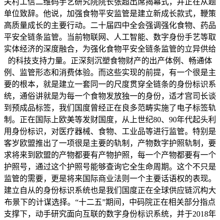
关村工信二维码手艺研究院院长张超出席揭幕式，并正在从题
单位致辞。他说，加强食物平安监管是建立新成长款式，鞭策
高质量成长的主要行动。二十届四中全会强调强化食物、药品
平安全链条监管。当前物联网、人工智能、数字身份手艺等取
实体经济的深度融合，为强化食物平安全链条监管的立异供给
的科技支持力量。正深刻沉塑食物财产的出产体例、畅通体
例、监管形态和消费体验。而这些实现的前提，有一个很是主
要的根本，就是建立一套同一的尺度贯穿全链条的身份标识系
统，通俗讲就是为每一个食物发放独一的身份，适才宫司长谈
到预成品标签，我们国度曾经正在良多范畴实施了电子标签轨
制。正在国际上欧美等发财国度，从上世纪80、90年代起头利
用身份标识，对医疗器械、食物、工业品等进行监管。特别是
客岁欧盟推出了一项很是主要的轨制，产物数字护照轨制，要
求将来到欧盟的产物都要有产物护照，每一个产物都要有一个
护照号，通过这个护照号能够查询它全生命周期。这个不只是
监管的需要，更是将来国际商业法则一个主要话语权的表现。
建立自从的身份标识系统也是我们国度正在全球供应链沉构大
布景下的计谋选择。“十二五”期间，中码院正在相关部分指点
支撑下，动手研究面向互联的数字身份标识系统，并于2018年