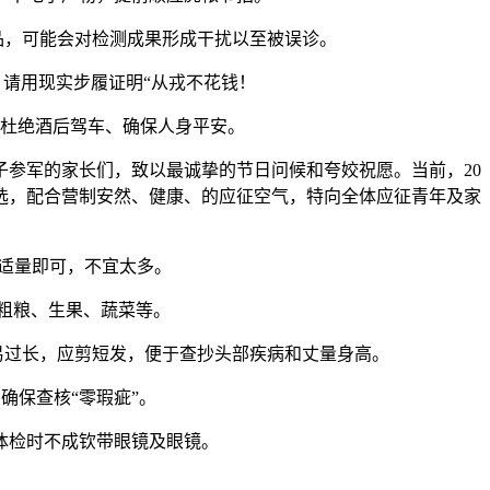
，可能会对检测成果形成干扰以至被误诊。
请用现实步履证明“从戎不花钱！
杜绝酒后驾车、确保人身平安。
参军的家长们，致以最诚挚的节日问候和夸姣祝愿。当前，20
选，配合营制安然、健康、的应征空气，特向全体应征青年及家
时适量即可，不宜太多。
粗粮、生果、蔬菜等。
过长，应剪短发，便于查抄头部疾病和丈量身高。
保查核“零瑕疵”。
体检时不成钦带眼镜及眼镜。