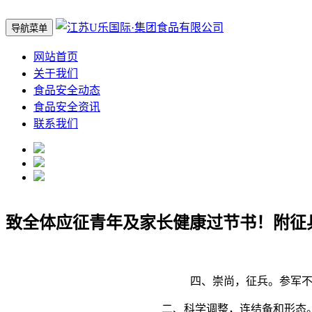
导航菜单
网站首页
关于我们
食品安全动态
食品安全资讯
联系我们
致全体应征青年及家长健康过节书！附征
四、崇尚，征兵。参军不花
二、科学调整，连结备和形态。