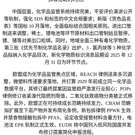
中国层面，化学品监管系统持续完美，平安评价演讲公开
等轨制，强化 SDS 和标签的中文合规要求；新版《货色品名
表》等国标 10 月落地，全面临标结合国相关原则。进出口管
制送来调整，稀土、锂电池等环节原材料出口管制姑且暂停，
镓、锗等对美出口松绑。同时，地域全面三种有毒化学物质，
第三批《优先节制化学品名录》出炉，3 - 氯丙炔等 5 种化学
品拟纳入化学品目次，新化学物质标识消息延期设 2025 年 12
月 31 日为环节节点。
欧盟成为化学品监管焦点区域，REACH 律例送来多沉调
整，微塑料传递要求落地、并打算 2029 年前成立同一化学品
数据平台，其修订最终提案因监管趋严激发行业担心；POPs
律例修订收紧溴代阻燃剂限值，二氧化钛致癌物分类被正式移
除。此外，欧盟正在可持续成长范畴持续发力，CBAM 范畴
拟扩展至下逛产物并发布简化条例，新包拆律例 PPWR 生效
并禁食物接触包拆中 PFAS、设定收受接管材料含量方针，电
池法 EPR 轨制正式生效，EUDR 将中国列入低风险国度并发
布修订提案简化申报流程。