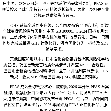
焦中国、欧盟及日韩、巴西等地域化学品律例更新，PFAS 专
项管控及全球化学操行业可持续成长新规，为化工及相关企业
合规运营供给焦点参考。
GHS 系统全球同步升级，结合国发布第 11 修订版，新增
全球变暖风险性等类别；中国 GB 30000。1-2024 国标 8 月实
施，工信部就《化学品平安标签编写》收罗看法；日韩、巴西
也均完成或推进 GHS 律例修订，沉点优化分类、标签及 SDS
编制要求。
其他国度和地域中，日本强化食物容器包拆高风险化学物
质管控，韩国更新无害物质分类清单并严查 MSDS 合规性，
巴西则更新食物接触材料律例，且于 7 月强制实施新版 GHS
新规，要求 SDS 供给巴西境内 24 小时应急德律风。
PFAS 成为全球管控核心，欧盟拟 2026 年开展 PFAS 草案
征询，收紧限值并新增八大行业评估范围，耽误含 PFOA 灭
火泡沫过渡期；中国初次发布长链 PFCAs 性清单，填补国内
管控空白；法国出台，2026 年起逐渐 PFAS 正在化妆品、服
拆等范畴的利用。