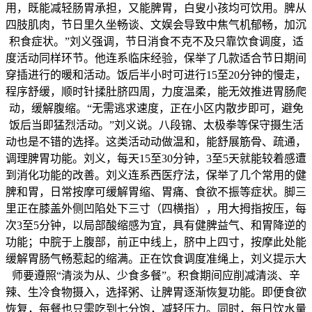
用，既能减轻肠胃承担，又能脾胃，白叟小孩均可饮用。脾从
四肢肌肉，节日里久坐畅谈、文娱会导致中焦气机郁畅，加沉
积食症状。”刘义强调，节日消食不克不及只靠饮食调度，适
度活动同样环节。他连系临床经验，保举了几款适合节日期间
穿插进行的暖和活动。饭后半小时可进行15至20分钟的慢走，
程序舒缓，顺时针揉肚脐四周，力度温柔，能无效推进胃肠爬
动，缓解腹缩。“无需逃求速度，正在小区内散步即可，避免
饭后当即猛烈活动。”刘义说。八段锦、太极拳等保守摄生活
动也是不错的选择。这类活动动做温和，能舒展筋骨、疏通，
调理脾胃功能。刘义，每天15至30分钟，3至5天就能较着感遭
到消化功能的改善。刘义连系西医疗法，保举了几个常用的健
脾和胃，日常按摩可缓解胃缩、胃痛、食欲不振等症状。脚三
里正在膝盖外侧凹陷处下三寸（四横指），用大拇指按压，每
次3至5分钟，以局部酸缩感为宜，具有健脾益气、和胃降逆的
功能；中脘于上腹部，前正中线上，脐中上四寸，按摩此处能
缓解胃肠气畅惹起的缩满。正在饮食调度准绳上，刘义提示大
师要遵照“清淡为从、少食多餐”。积食期间应削减清淡、辛
辣、生冷食物摄入，选择粥、让脾胃逐渐恢复功能。即便食欲
恢复，每餐也只需吃到七分饱，减轻压力。同时，每日饮水量