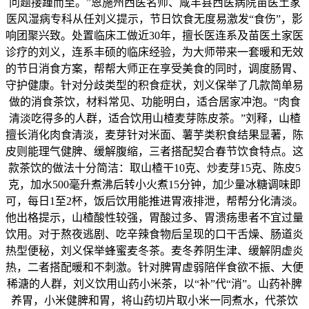
问题接踵而至。”恩施州西医名师、咸丰县西医病院苗医土家
医风湿病专科从任刘义提示，节日饮食无度易激发“食伤”，影
响团聚兴致。处置临床工做近30年，擅长医连系及苗医土家医
诊疗的刘义，连系丰硕的临床经验，为大师带来一套暖和无效
的节日消食方案，帮帮大师正在享受美食的同时，调度肠胃、
守护健康。针对分歧类型的积食症状，刘义保举了几款简单易
做的消食茶饮，材料常见、功能明白，适合居家冲泡。“肉食
清淡吃得多的人群，适合饮用山楂麦芽陈皮茶。”刘释，山楂
擅长消化肉食清淡，麦芽针对米面、薯芋类积食结果显著，陈
皮则能理气健脾、缓解腹缩，三者搭配契合春节饮食特点。这
款茶饮的做法十分简洁：取山楂干10克、炒麦芽15克、陈皮5
克，加水500毫升煮沸后转小火煮15分钟，加少量冰糖调味即
可，每日1至2杯，饭后饮用能推进胃液排泄，帮帮分化清淡。
他出格提示，山楂酸性较强，胃酸过多、胃溃疡患者不宜过量
饮用。对于熬夜逃剧、吃辛辣食物后呈现的口干舌燥、肠道炎
热型便秘，刘义保举蜂蜜麦冬茶。麦冬养阴生津、缓解阴虚炎
热，二者搭配暖和不刺激。针对脾胃虚弱陪伴食欲不振、大便
稀溏的人群，刘义饮用山药小米茶，以“补”代“消”。山药补脾
养胃，小米健脾和胃，将山药切片取小米一同煮水，代茶饮