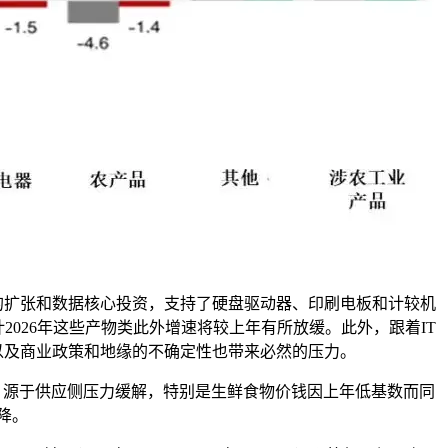
扩张和数据核心投资，支持了硬盘驱动器、印刷电板和计较机
026年这些产物类此外增速将较上年有所放缓。此外，跟着IT
以及商业政策和地缘的不确定性也带来必然的压力。
值，源于供应侧压力缓解，特别是生鲜食物价钱因上年低基数而同
降。