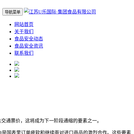
导航菜单
网站首页
关于我们
食品安全动态
食品安全资讯
联系我们
交通票价，这将成为下一阶段通缩的要素之一。
缘由是国表里订单疲软和继续面对进口商品的激烈合作。这些要素