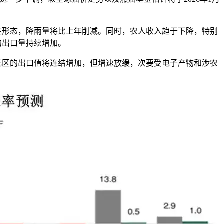
中性形态，降雨量将比上年削减。同时，农人收入趋于下降，特别
的出口量持续增加。
元区的出口值将连结增加，但增速放缓，次要受电子产物和涉农