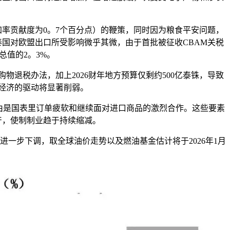
加率贡献度为0。7个百分点）的鞭策，同时因为粮食平安问题，
泰国对欧盟出口所受影响微乎其微，由于首批被征收CBAM关税
值的2。3%。
购物退税办法，加上2026财年地方预算仅剩约500亿泰铢，导致
经济的驱动将显著削弱。
缘由是国表里订单疲软和继续面对进口商品的激烈合作。这些要素
产，使制制业趋于持续缩减。
进一步下调，取全球油价走势以及燃油基金估计将于2026年1月