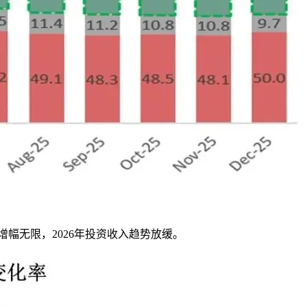
幅无限，2026年投资收入趋势放缓。