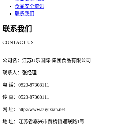
食品安全资讯
联系我们
联系我们
CONTACT US
公司名：江苏U乐国际·集团食品有限公司
联系人：张经理
电 话：0523-87308111
传 真：0523-87308111
网 址：http://www.taiyixian.net
地 址：江苏省泰兴市黄桥镇通联路1号