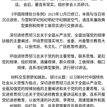
话。 会后，要连系现实，组织参会人员研讨。
《中国规律处分条例》2023年12月已修订，本周勾当日将
沉点进修，为营制学纪知纪明纪守纪稠密空气，请连系廉政典
型案例和岗亭工做现实进行交换讲话。
深切进修贯彻习总关于全面从严治党、全面加强党的规律
扶植的主要阐述，环绕贯彻落实地方、省委、州委警示教育大
会，以张传跃、韦文礼、广跃乾等传递的。
环绕进修贯彻习总关于党的的主要思惟，联系思惟、紧扣
党的规律、组织规律、清廉规律、群众规律、工做规律、糊口
规律，连系违纪典型案例，进行研讨讲话。
材料交至郭舒如嫣处。 研讨从题：以习新时代中国特色
社会从义思惟为指点，深切进修贯彻习总关于全面从严治党、
全面加强党的规律扶植的主要阐述和关于党的的主要思惟，认
实进修贯彻习总关于党纪进修教育主要讲话和主要，连系开展
党纪进修教育，以省传递的孙志刚、李再怯、周建琨案件和我
州钟阳、向红琼、龙、肖发君等案件及我县传递的。