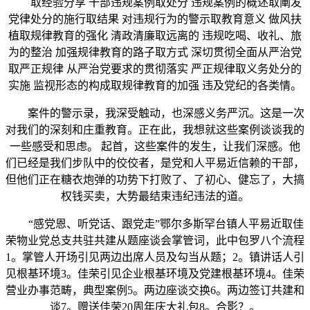
取经验分享 干部违规案例取处分 违规案例的概述取阐发
党律处分的施行取结果 对违规行为的警示取教育意义 做风扶
植取规律教育的强化 清政清廉取远离的 违规吃喝、收礼、旅
为的整治 加强规律教育的路子取方式 深切贯彻全面从严治党
取严正规律 从严治党要求的贯彻落实 严正规律取义务处分的
实施 监视形态的构成取规律教育的加强 违及党纪的各类情。
案件的警示录，我深受触动，也深感义务严沉。这是一次
对我们的深刻和庄重教育。正在此，我想就这些案例谈谈我的
一些感受和思虑。 起首，这些案件的发生，让我们深感。他
们已经是我们步队中的佼佼者，是党和人平易近信赖的干部，
但他们正在糖衣炮弹的功势下打败了、了初心、健忘了，大搞
权钱买卖，大势最结束违纪违法的道。
“感党恩、听党话、跟党走”鄂尔多斯罕台镇人平易近取佳
荣物业党总支共驻共建从题座谈会掌管词，此中包罗八个流程
1。掌管人开场引见两边出席人员及勾当从题；2。镇讲话人引
见根基环境3。佳荣引见企业根基环境及党建根基环境4。佳荣
营业办事范畴，典型案例5。两边座谈交换6。两边签订共建和
谈7。赠送佳荣20周年庆大礼包8。合影？。