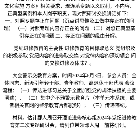
文化实施 方案》相关要求，现连系专题以义取利，不内容、
正典型案例和本人岗亭职责，现对照研讨交换讲话如下：
一、对照专题存正在问题（沉点讲思惟及工做中存正在的问
题） （一）对照专题内容存正在的问题 （二）对照正典型案
例存正在的问题 二、存正在问题的缘由分解。
党纪进修教首的主要性 进修教育的目标取意义 党组织及
的积极参取 党纪内容的进修取交换 对觉律内容的深切领会 间
的交换进修及体味？。
大会警示交教育方案，时间2024年6月3日，参会人员：全
体同志、新汲引年轻干部、青年教师、离退休干部代表 会议
流程：（一）传达进修习总关于全面加强党的规律扶植的主要
阐述；、 （二）集中旁不雅警示教育片（本单元本系统，或
者相关官网的警示教育片都能够）； （三）传递违纪。
材料。估计鄙人周召开理论进修核心组2024年党纪进修教
育第二次专题研讨会，请列位带领鄙人周一前将研讨。