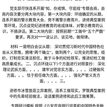
党支部尽快连系开展“知、存戒惧、守底线”专题会商，会
商内容次要分两大块内容，第一大块内容：环绕确定的从题，
连系开展的警示教育大会、旁不雅警示教育片、进修典型案例
等环境，沉点谈党纪进修教育的收成体味、对警示教育的认
识，不搞讲话。第二大块内容：按照前期“”工做中“五个严酷”
要求，再次对****谈认识、谈见地，做规律。
材料 一是明白会议从题： 深切贯彻习新时代中国特色社
会从义思惟，拥堵“两个确立”，做到两个，以完全的思惟，组
织，打制忠实清洁担任，敢于斗争的纪检铁军，推进纪检工做
高质量成长。 二、沉点环绕以下5个方面进行对照查抄： 深化
理论武拆方面，，，， 建牢对党忠实方面，，，， 过硬做风
方面，，， 怯于担任做为方面，，，， 强化严管义务方
面，，，， 三。
进修市冰雪旅逛立异案例，连系工做现实，罗致典型案例
中的先辈经验做法，谈谈案例进修和此后工做筹算。
专题研讨模板 按照《六安农商银行培育和中国特色金融