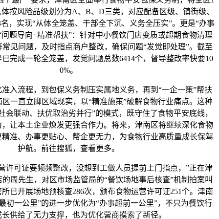
营从体按风险品级划分为A、B、D三类，对应配备区级、镇街级、
53名，实现“从体全笼盖、干部全下沉、义务全压实”。更是“办事
“问题导向+精准帮扶”：针对中小餐饮门店变质或超期食物清理
等常见问题，及时指点商户整改，确保问题“发觉即处理”。截至
已完成一轮全笼盖，发觉问题总数6414个，督导整改率快要10
0%。
准入流程，到包保义务制压实属地义务，再到“一企一策”帮扶
南区一直立脚区域现实，以“精准施策”破解食物行业痛点。这种
取社会联动、扶优取治劣并行”的模式，既守住了食物平安底线，
力，让本土企业焕发更强合作力。将来，津南区将继续深化食物
更精准、办事更贴心、帮企更无力，为食物行业高质量成长保驾
护航。前往搜狐，查看更多。
许可证要频频整改，没想到工做人员提前上门指点，”正在津
店的周先生，对区市场监管局的“餐饮场地事后核查”机制拍案叫
所已开展场地预核查286次，颁布食物运营许可证251个。津南
最初一公里”的进一步优化为“办事超前一公里”，不只为餐饮行
成长供给了无力支撑，也为优化营商摸索了新径。